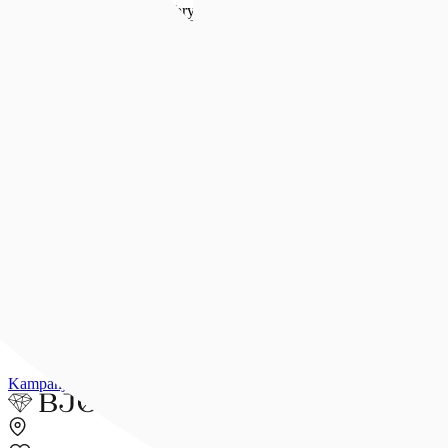
Forlovelse & bryllup
Forlovelse & bryllup
Se alt
Forlovelsesringer
Allianseringer
Gifteringer
Morgengave
Smykker til bruden
Bryllupsunivers
Konfirmasjon
Konfirmasjon
Se alle konfirmasjonsgaver
Konfirmasjonsgave til henne
Konfirmasjonsgave til han
Dåpsgave
Gjør gaven personlig
Inspirasjon
Merker
Outlet
Kampanjer
Kundeavis
Min side
Merker
Inspirasjon
Finn butikk
Kundeser