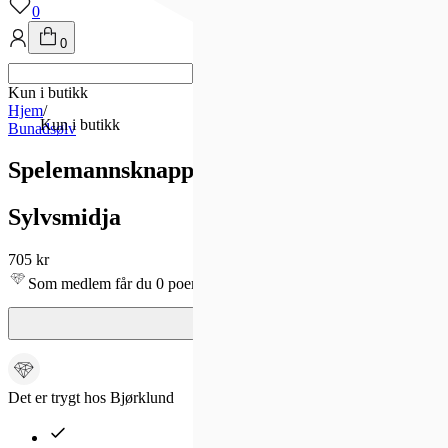
0
0
Kun i butikk
Hjem
/
Kun i butikk
Bunadsølv
Spelemannsknapp 830 Oksidert Sølv
Sylvsmidja
705 kr
Som medlem får du 0 poeng - og fri frakt!
Det er trygt hos Bjørklund