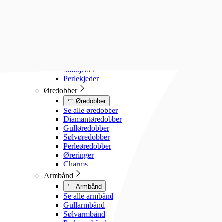
Diamanthalssmykker
Gullhalssmykker
Sølvhalssmykker
Stålhalssmykker
Perlesmykker
Gullkjeder
Sølvkjeder
Stålkjeder
Perlekjeder
Øredobber
Øredobber
Se alle øredobber
Diamantøredobber
Gulløredobber
Sølvøredobber
Perleøredobber
Øreringer
Charms
Armbånd
Armbånd
Se alle armbånd
Gullarmbånd
Sølvarmbånd