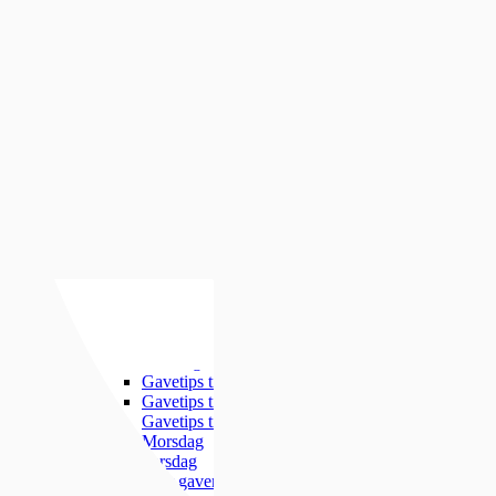
Luminox
Mockberg
Nixon
Seiko
Annet
Annet
Se alt under annet
Søsterur
Lommeur
Vekkerklokker
Se alle klokker
Anledninger
Anledninger
Gavetips
Gavetips
Se alle gavetips
Gavetips til henne
Gavetips til han
Gavetips til barn
Morsdag
Farsdag
Gjør gaven personlig