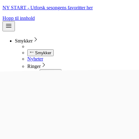
NY START - Utforsk sesongens favoritter her
Hopp til innhold
Smykker
Smykker
Nyheter
Ringer
Ringer
Se alle ringer
Diamantringer
Gullringer
Gifteringer
Forlovelsesringer
Allianseringer
Sølvringer
Stålringer
Kjeder
Kjeder
Se alle kjeder