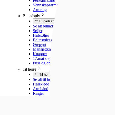
Perlearmbånd
Vennskapsarmbånd
Armring
Bunadsølv
Bunadsølv
Se alt bunadsølv
Søljer
Halssøljer
Beltestøler og belter
Ørepynt
Mansjettknapper
Knapper
17.mai sløyfe
Puss og oppbevaring
Til herre
Til herre
Se alt til herre
Halskjede
Armbånd
Ringer
Slipsnåler
Til barn
Til barn
Se alt til barn