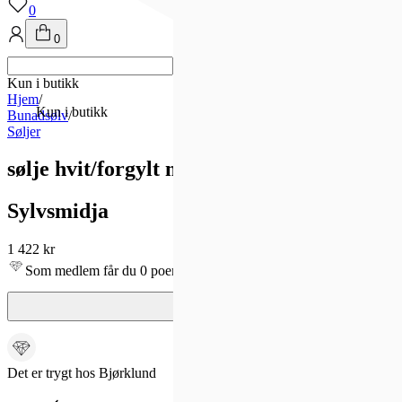
0
0
Kun i butikk
Hjem
/
Kun i butikk
Bunadsølv
/
Søljer
sølje hvit/forgylt m.tråkantløvnt
Sylvsmidja
1 422 kr
Som medlem får du 0 poeng - og fri frakt!
Det er trygt hos Bjørklund