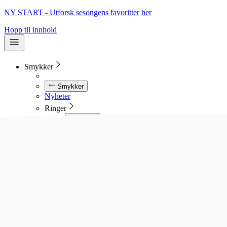
NY START - Utforsk sesongens favoritter her
Hopp til innhold
Smykker
Smykker
Nyheter
Ringer
Ringer
Se alle ringer
Diamantringer
Gullringer
Gifteringer
Forlovelsesringer
Allianseringer
Sølvringer
Stålringer
Kjeder
Kjeder
Se alle kjeder