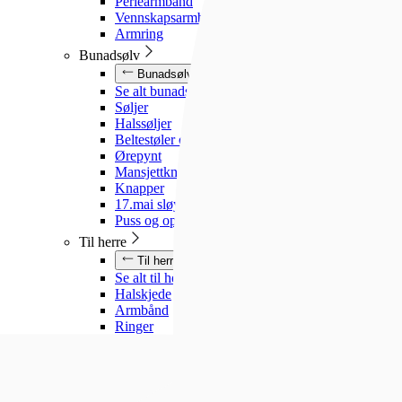
Perlearmbånd
Vennskapsarmbånd
Armring
Bunadsølv
Bunadsølv
Se alt bunadsølv
Søljer
Halssøljer
Beltestøler og belter
Ørepynt
Mansjettknapper
Knapper
17.mai sløyfe
Puss og oppbevaring
Til herre
Til herre
Se alt til herre
Halskjede
Armbånd
Ringer
Slipsnåler
Til barn
Til barn
Se alt til barn