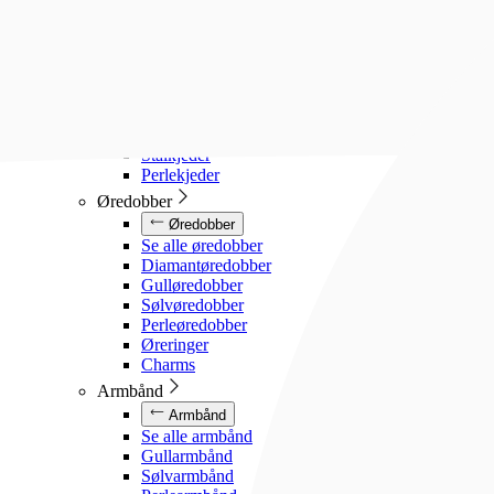
Diamanthalssmykker
Gullhalssmykker
Sølvhalssmykker
Stålhalssmykker
Perlesmykker
Gullkjeder
Sølvkjeder
Stålkjeder
Perlekjeder
Øredobber
Øredobber
Se alle øredobber
Diamantøredobber
Gulløredobber
Sølvøredobber
Perleøredobber
Øreringer
Charms
Armbånd
Armbånd
Se alle armbånd
Gullarmbånd
Sølvarmbånd