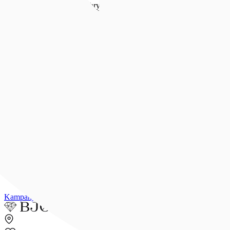
Forlovelse & bryllup
Forlovelse & bryllup
Se alt
Forlovelsesringer
Allianseringer
Gifteringer
Morgengave
Smykker til bruden
Bryllupsunivers
Konfirmasjon
Konfirmasjon
Se alle konfirmasjonsgaver
Konfirmasjonsgave til henne
Konfirmasjonsgave til han
Dåpsgave
Gjør gaven personlig
Inspirasjon
Merker
Outlet
Kampanjer
Kundeavis
Min side
Merker
Inspirasjon
Finn butikk
Kundeser