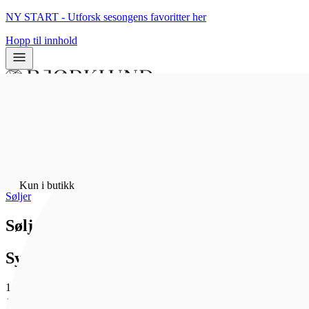
NY START - Utforsk sesongens favoritter her
Hopp til innhold
0
0
Hjem
/
Bunadsølv
/
Kun i butikk
Søljer
Sølje hjarte med stein, kvit/forgylt
Sylvsmidja
1 175 kr
Som medlem får du 0 poeng - og fri frakt!