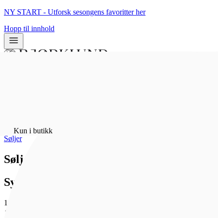
NY START - Utforsk sesongens favoritter her
Hopp til innhold
0
0
Hjem
/
Bunadsølv
/
Kun i butikk
Søljer
Sølje ansikt med stein, forgylt
Sylvsmidja
1 159 kr
Som medlem får du 0 poeng - og fri frakt!