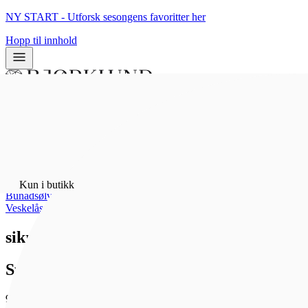
NY START - Utforsk sesongens favoritter her
Hopp til innhold
0
0
Kun i butikk
Hjem
/
Kun i butikk
Bunadsølv
/
Veskelåser
sikringslenkje til veskelås, f
Sylvsmidja
954 kr