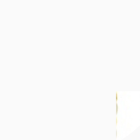
Du liker kanskje også
Hjelp
Om oss
Populært
Sosiale medier
Hjelp
Retur og bytte
Åpent kjøp og bytterett
Frakt og levering
Ofte stilte spørsmål
Batteriskift, reparasjon og service
Ringstørrelse
Kjøpsbetingelser
Kontakt oss
Om oss
Om Bjørklund