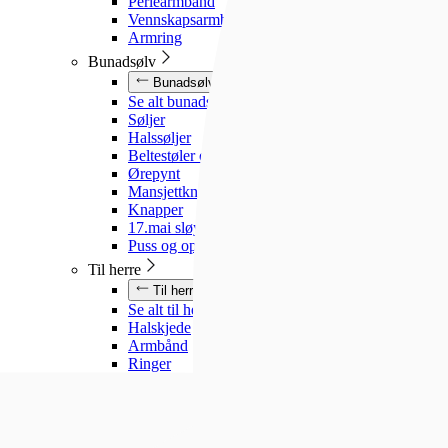
Perlearmbånd
Vennskapsarmbånd
Armring
Bunadsølv
Bunadsølv
Se alt bunadsølv
Søljer
Halssøljer
Beltestøler og belter
Ørepynt
Mansjettknapper
Knapper
17.mai sløyfe
Puss og oppbevaring
Til herre
Til herre
Se alt til herre
Halskjede
Armbånd
Ringer
Slipsnåler
Til barn
Til barn
Se alt til barn