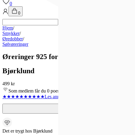
0
0
Hjem
/
Smykker
/
Øredobber
/
Sølvøreringer
Øreringer 925 forgylt sølv
Bjørklund
499 kr
Som medlem får du 0 poeng!
★★★★★
★★★★★
Les anmeldelse
r
4
Det er trygt hos Bjørklund