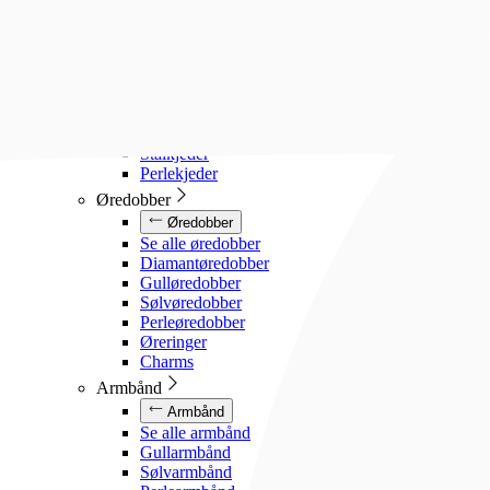
Diamanthalssmykker
Gullhalssmykker
Sølvhalssmykker
Stålhalssmykker
Perlesmykker
Gullkjeder
Sølvkjeder
Stålkjeder
Perlekjeder
Øredobber
Øredobber
Se alle øredobber
Diamantøredobber
Gulløredobber
Sølvøredobber
Perleøredobber
Øreringer
Charms
Armbånd
Armbånd
Se alle armbånd
Gullarmbånd
Sølvarmbånd