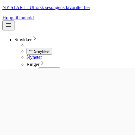
NY START - Utforsk sesongens favoritter her
Hopp til innhold
Smykker
Smykker
Nyheter
Ringer
Ringer
Se alle ringer
Diamantringer
Gullringer
Gifteringer
Forlovelsesringer
Allianseringer
Sølvringer
Stålringer
Kjeder
Kjeder
Se alle kjeder