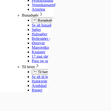
Perlearmbånd
Vennskapsarmbånd
Armring
Bunadsølv
Bunadsølv
Se alt bunadsølv
Søljer
Halssøljer
Beltestøler og belter
Ørepynt
Mansjettknapper
Knapper
17.mai sløyfe
Puss og oppbevaring
Til herre
Til herre
Se alt til herre
Halskjede
Armbånd
Ringer
Slipsnåler
Til barn
Til barn
Se alt til barn