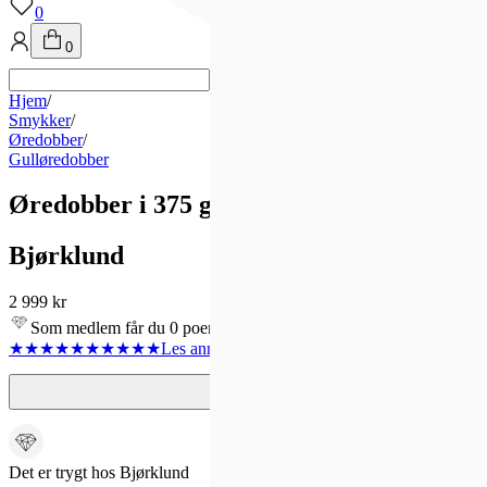
0
0
Hjem
/
Smykker
/
Øredobber
/
Gulløredobber
Øredobber i 375 gult gull med blå topas
Bjørklund
2 999 kr
Som medlem får du 0 poeng - og fri frakt!
★★★★★
★★★★★
Les anmeldelse
r
2
Det er trygt hos Bjørklund