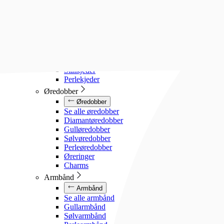
Diamanthalssmykker
Gullhalssmykker
Sølvhalssmykker
Stålhalssmykker
Perlesmykker
Gullkjeder
Sølvkjeder
Stålkjeder
Perlekjeder
Øredobber
Øredobber
Se alle øredobber
Diamantøredobber
Gulløredobber
Sølvøredobber
Perleøredobber
Øreringer
Charms
Armbånd
Armbånd
Se alle armbånd
Gullarmbånd
Sølvarmbånd