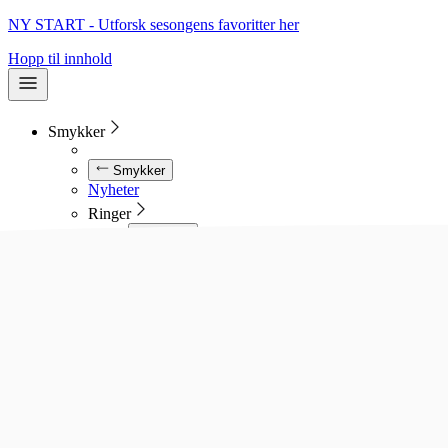
NY START - Utforsk sesongens favoritter her
Hopp til innhold
Smykker
Smykker
Nyheter
Ringer
Ringer
Se alle ringer
Diamantringer
Gullringer
Gifteringer
Forlovelsesringer
Allianseringer
Sølvringer
Stålringer
Kjeder
Kjeder
Se alle kjeder