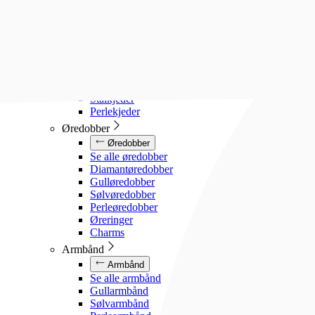
Diamanthalssmykker
Gullhalssmykker
Sølvhalssmykker
Stålhalssmykker
Perlesmykker
Gullkjeder
Sølvkjeder
Stålkjeder
Perlekjeder
Øredobber
Øredobber
Se alle øredobber
Diamantøredobber
Gulløredobber
Sølvøredobber
Perleøredobber
Øreringer
Charms
Armbånd
Armbånd
Se alle armbånd
Gullarmbånd
Sølvarmbånd