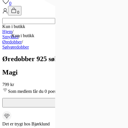
0
0
Kun i butikk
Hjem
/
Kun i butikk
Smykker
/
Øredobber
/
Sølvøredobber
Øredobber 925 sølv
Magi
799 kr
Som medlem får du 0 poeng - og fri frakt!
Det er trygt hos Bjørklund