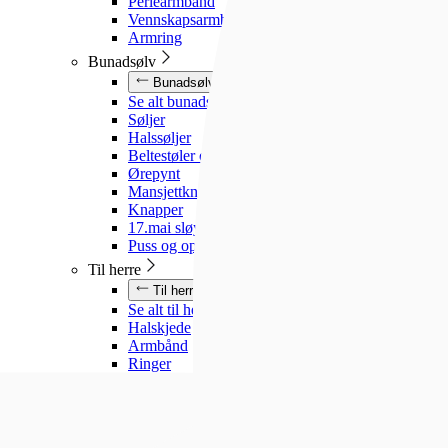
Perlearmbånd
Vennskapsarmbånd
Armring
Bunadsølv
Bunadsølv
Se alt bunadsølv
Søljer
Halssøljer
Beltestøler og belter
Ørepynt
Mansjettknapper
Knapper
17.mai sløyfe
Puss og oppbevaring
Til herre
Til herre
Se alt til herre
Halskjede
Armbånd
Ringer
Slipsnåler
Til barn
Til barn
Se alt til barn