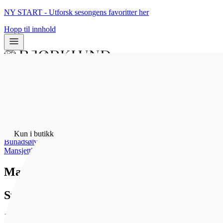
NY START - Utforsk sesongens favoritter her
Hopp til innhold
0
0
Kun i butikk
Hjem
/
Kun i butikk
Bunadsølv
/
Mansjettknapper
Mansjettknapper 830 Oksidert Sølv
Sylvsmidja
1 726 kr