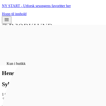
NY START - Utforsk sesongens favoritter her
Hopp til innhold
0
0
Hjem
/
Bunadsølv
Kun i butikk
Heng 268 pk a 5 stk, oksidert
Sylvsmidja
1 013 kr
Som medlem får du 0 poeng - og fri frakt!