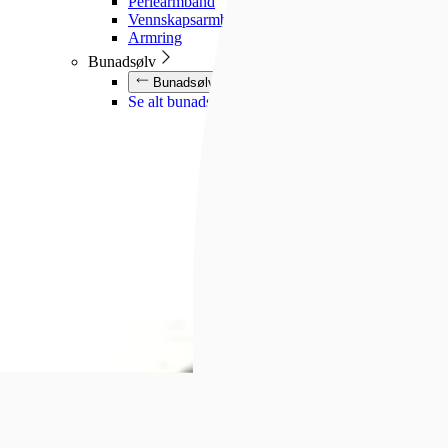
Perlearmbånd
Vennskapsarmbånd
Armring
Bunadsølv
Bunadsølv
Se alt bunadsølv
Søljer
Halssøljer
Beltestøler og belter
Ørepynt
Mansjettknapper
Knapper
17.mai sløyfe
Puss og oppbevaring
Til herre
Til herre
Se alt til herre
Halskjede
Armbånd
Ringer
Slipsnåler
Til barn
Til barn
Se alt til barn