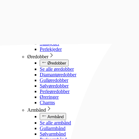
Diamanthalssmykker
Gullhalssmykker
Sølvhalssmykker
Stålhalssmykker
Perlesmykker
Gullkjeder
Sølvkjeder
Stålkjeder
Perlekjeder
Øredobber
Øredobber
Se alle øredobber
Diamantøredobber
Gulløredobber
Sølvøredobber
Perleøredobber
Øreringer
Charms
Armbånd
Armbånd
Se alle armbånd
Gullarmbånd
Sølvarmbånd