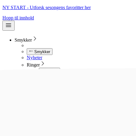
NY START - Utforsk sesongens favoritter her
Hopp til innhold
Smykker
Smykker
Nyheter
Ringer
Ringer
Se alle ringer
Diamantringer
Gullringer
Gifteringer
Forlovelsesringer
Allianseringer
Sølvringer
Stålringer
Kjeder
Kjeder
Se alle kjeder