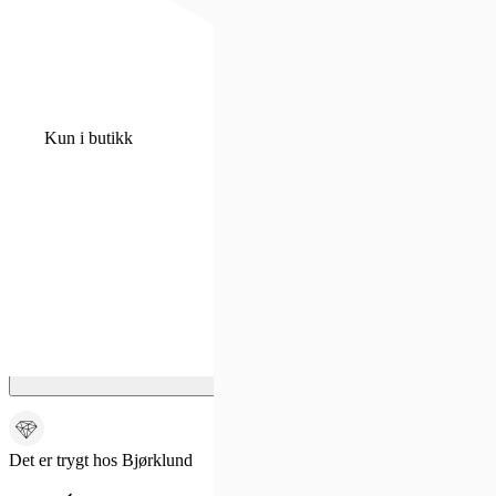
0
0
Kun i butikk
Hjem
/
Kun i butikk
Bunadsølv
/
Halssøljer
halssølje oksidert
Sylvsmidja
3 067 kr
Som medlem får du 0 poeng - og fri frakt!
Det er trygt hos Bjørklund