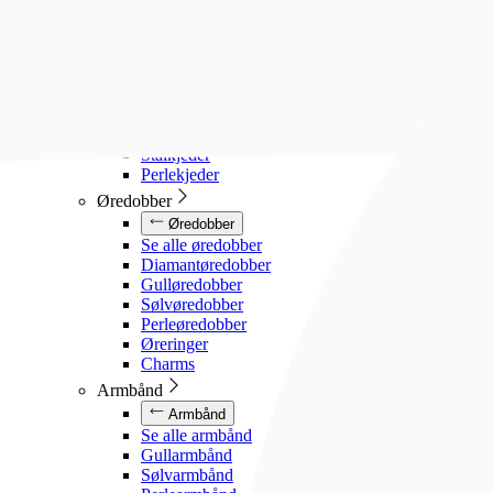
Diamanthalssmykker
Gullhalssmykker
Sølvhalssmykker
Stålhalssmykker
Perlesmykker
Gullkjeder
Sølvkjeder
Stålkjeder
Perlekjeder
Øredobber
Øredobber
Se alle øredobber
Diamantøredobber
Gulløredobber
Sølvøredobber
Perleøredobber
Øreringer
Charms
Armbånd
Armbånd
Se alle armbånd
Gullarmbånd
Sølvarmbånd