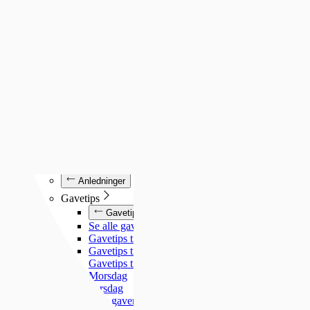
Luminox
Mockberg
Nixon
Seiko
Annet
Annet
Se alt under annet
Søsterur
Lommeur
Vekkerklokker
Se alle klokker
Anledninger
Anledninger
Gavetips
Gavetips
Se alle gavetips
Gavetips til henne
Gavetips til han
Gavetips til barn
Morsdag
Farsdag
Gjør gaven personlig