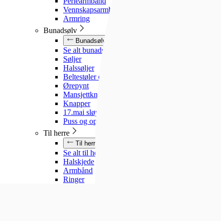
Perlearmbånd
Vennskapsarmbånd
Armring
Bunadsølv
Bunadsølv
Se alt bunadsølv
Søljer
Halssøljer
Beltestøler og belter
Ørepynt
Mansjettknapper
Knapper
17.mai sløyfe
Puss og oppbevaring
Til herre
Til herre
Se alt til herre
Halskjede
Armbånd
Ringer
Slipsnåler
Til barn
Til barn
Se alt til barn