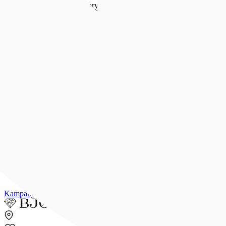
Forlovelse & bryllup
Forlovelse & bryllup
Se alt
Forlovelsesringer
Allianseringer
Gifteringer
Morgengave
Smykker til bruden
Bryllupsunivers
Konfirmasjon
Konfirmasjon
Se alle konfirmasjonsgaver
Konfirmasjonsgave til henne
Konfirmasjonsgave til han
Dåpsgave
Gjør gaven personlig
Inspirasjon
Merker
Outlet
Kampanjer
Kundeavis
Min side
Merker
Inspirasjon
Finn butikk
Kundeser