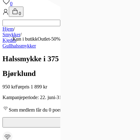
0
0
Hjem
/
Smykker
/
Kun i butikk
Outlet
-
50
%
Kjeder
/
Gullhalssmykker
Halssmykke i 375 gult gull lys grønn
Bjørklund
950 kr
Førpris
1 899 kr
Kampanjeperiode:
22. juni
-
31. des.
Som medlem får du 0 poeng - og fri frakt!