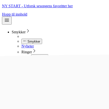
NY START - Utforsk sesongens favoritter her
Hopp til innhold
Smykker
Smykker
Nyheter
Ringer
Ringer
Se alle ringer
Diamantringer
Gullringer
Gifteringer
Forlovelsesringer
Allianseringer
Sølvringer
Stålringer
Kjeder
Kjeder
Se alle kjeder