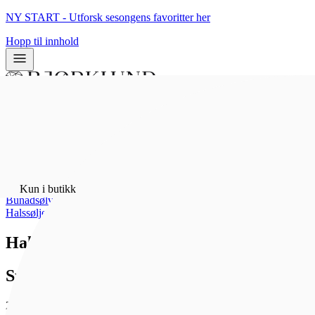
NY START - Utforsk sesongens favoritter her
Hopp til innhold
0
0
Kun i butikk
Hjem
/
Kun i butikk
Bunadsølv
/
Halssøljer
Halsring i 830 oksidert sølv
Sylvsmidja
2 070 kr