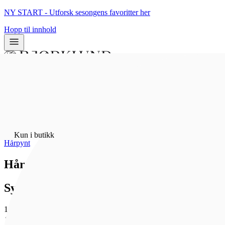
NY START - Utforsk sesongens favoritter her
Hopp til innhold
0
0
Hjem
/
Bunadsølv
/
Kun i butikk
Hårpynt
Hårstrikk - trandem, oksidert
Sylvsmidja
1 508 kr
Som medlem får du 0 poeng - og fri frakt!