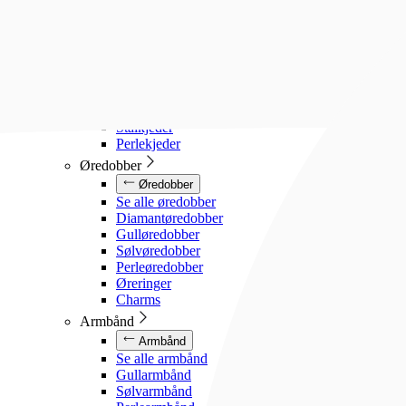
Diamanthalssmykker
Gullhalssmykker
Sølvhalssmykker
Stålhalssmykker
Perlesmykker
Gullkjeder
Sølvkjeder
Stålkjeder
Perlekjeder
Øredobber
Øredobber
Se alle øredobber
Diamantøredobber
Gulløredobber
Sølvøredobber
Perleøredobber
Øreringer
Charms
Armbånd
Armbånd
Se alle armbånd
Gullarmbånd
Sølvarmbånd