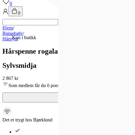
0
0
Hjem
/
Bunadsølv
/
Kun i butikk
Hårpynt
Hårspenne rogaland, oksidert
Sylvsmidja
2 867 kr
Som medlem får du 0 poeng - og fri frakt!
Det er trygt hos Bjørklund