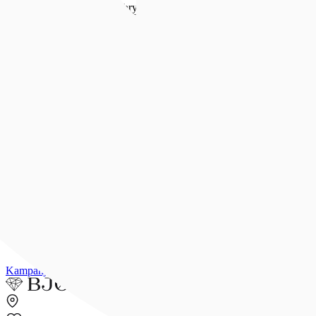
Forlovelse & bryllup
Forlovelse & bryllup
Se alt
Forlovelsesringer
Allianseringer
Gifteringer
Morgengave
Smykker til bruden
Bryllupsunivers
Konfirmasjon
Konfirmasjon
Se alle konfirmasjonsgaver
Konfirmasjonsgave til henne
Konfirmasjonsgave til han
Dåpsgave
Gjør gaven personlig
Inspirasjon
Merker
Outlet
Kampanjer
Kundeavis
Min side
Merker
Inspirasjon
Finn butikk
Kundeser