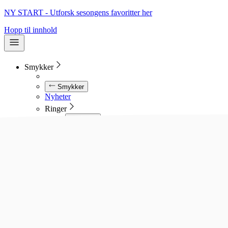
NY START - Utforsk sesongens favoritter her
Hopp til innhold
Smykker
Smykker
Nyheter
Ringer
Ringer
Se alle ringer
Diamantringer
Gullringer
Gifteringer
Forlovelsesringer
Allianseringer
Sølvringer
Stålringer
Kjeder
Kjeder
Se alle kjeder