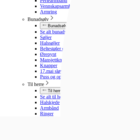
Perlearmbånd
Vennskapsarmbånd
Armring
Bunadsølv
Bunadsølv
Se alt bunadsølv
Søljer
Halssøljer
Beltestøler og belter
Ørepynt
Mansjettknapper
Knapper
17.mai sløyfe
Puss og oppbevaring
Til herre
Til herre
Se alt til herre
Halskjede
Armbånd
Ringer
Slipsnåler
Til barn
Til barn
Se alt til barn