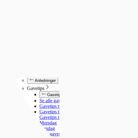
Luminox
Mockberg
Nixon
Seiko
Annet
Annet
Se alt under annet
Søsterur
Lommeur
Vekkerklokker
Se alle klokker
Anledninger
Anledninger
Gavetips
Gavetips
Se alle gavetips
Gavetips til henne
Gavetips til han
Gavetips til barn
Morsdag
Farsdag
Gjør gaven personlig