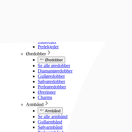
Diamanthalssmykker
Gullhalssmykker
Sølvhalssmykker
Stålhalssmykker
Perlesmykker
Gullkjeder
Sølvkjeder
Stålkjeder
Perlekjeder
Øredobber
Øredobber
Se alle øredobber
Diamantøredobber
Gulløredobber
Sølvøredobber
Perleøredobber
Øreringer
Charms
Armbånd
Armbånd
Se alle armbånd
Gullarmbånd
Sølvarmbånd