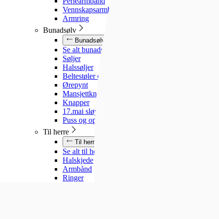
Perlearmbånd
Vennskapsarmbånd
Armring
Bunadsølv
Bunadsølv
Se alt bunadsølv
Søljer
Halssøljer
Beltestøler og belter
Ørepynt
Mansjettknapper
Knapper
17.mai sløyfe
Puss og oppbevaring
Til herre
Til herre
Se alt til herre
Halskjede
Armbånd
Ringer
Slipsnåler
Til barn
Til barn
Se alt til barn