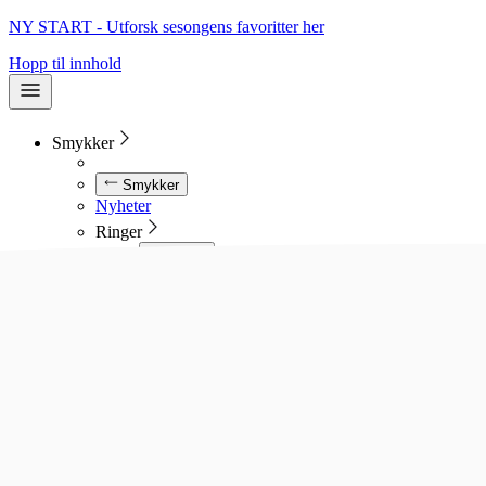
NY START - Utforsk sesongens favoritter her
Hopp til innhold
Smykker
Smykker
Nyheter
Ringer
Ringer
Se alle ringer
Diamantringer
Gullringer
Gifteringer
Forlovelsesringer
Allianseringer
Sølvringer
Stålringer
Kjeder
Kjeder
Se alle kjeder