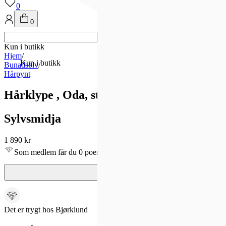
0
0
Kun i butikk
Hjem
/
Kun i butikk
Bunadsølv
/
Hårpynt
Hårklype , Oda, stor, forgylt
Sylvsmidja
1 890 kr
Som medlem får du 0 poeng - og fri frakt!
Det er trygt hos Bjørklund