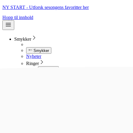
NY START - Utforsk sesongens favoritter her
Hopp til innhold
Smykker
Smykker
Nyheter
Ringer
Ringer
Se alle ringer
Diamantringer
Gullringer
Gifteringer
Forlovelsesringer
Allianseringer
Sølvringer
Stålringer
Kjeder
Kjeder
Se alle kjeder