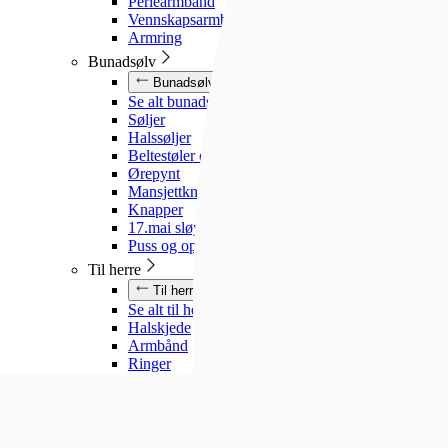
Perlearmbånd
Vennskapsarmbånd
Armring
Bunadsølv
Bunadsølv
Se alt bunadsølv
Søljer
Halssøljer
Beltestøler og belter
Ørepynt
Mansjettknapper
Knapper
17.mai sløyfe
Puss og oppbevaring
Til herre
Til herre
Se alt til herre
Halskjede
Armbånd
Ringer
Slipsnåler
Til barn
Til barn
Se alt til barn