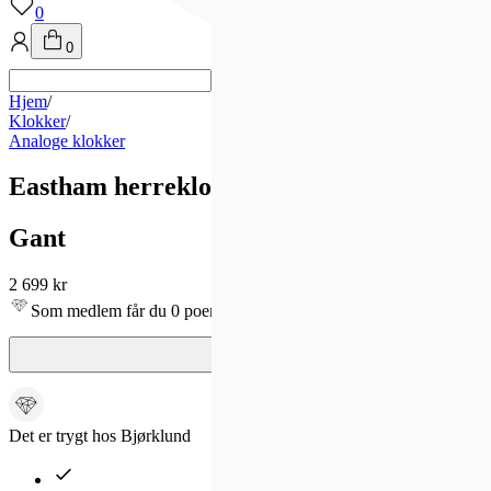
0
0
Hjem
/
Klokker
/
Analoge klokker
Eastham herreklokke i stål (42mm)
Gant
2 699 kr
Som medlem får du 0 poeng - og fri frakt!
Det er trygt hos Bjørklund