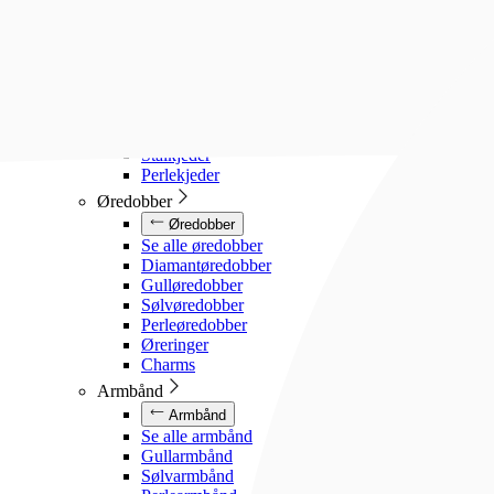
Diamanthalssmykker
Gullhalssmykker
Sølvhalssmykker
Stålhalssmykker
Perlesmykker
Gullkjeder
Sølvkjeder
Stålkjeder
Perlekjeder
Øredobber
Øredobber
Se alle øredobber
Diamantøredobber
Gulløredobber
Sølvøredobber
Perleøredobber
Øreringer
Charms
Armbånd
Armbånd
Se alle armbånd
Gullarmbånd
Sølvarmbånd