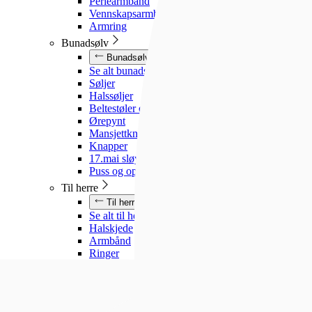
Perlearmbånd
Vennskapsarmbånd
Armring
Bunadsølv
Bunadsølv
Se alt bunadsølv
Søljer
Halssøljer
Beltestøler og belter
Ørepynt
Mansjettknapper
Knapper
17.mai sløyfe
Puss og oppbevaring
Til herre
Til herre
Se alt til herre
Halskjede
Armbånd
Ringer
Slipsnåler
Til barn
Til barn
Se alt til barn