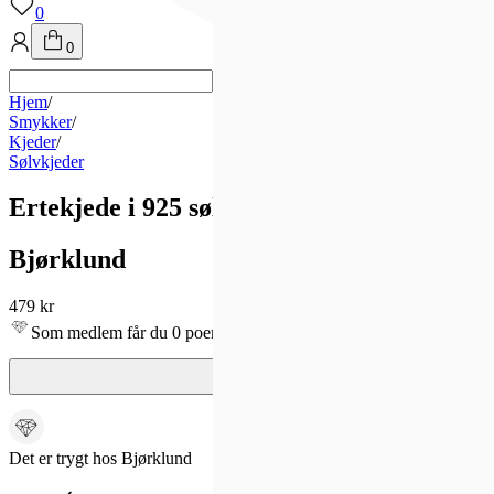
0
0
Hjem
/
Smykker
/
Kjeder
/
Sølvkjeder
Ertekjede i 925 sølv 40 cm
Bjørklund
479 kr
Som medlem får du 0 poeng!
Det er trygt hos Bjørklund