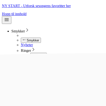
NY START - Utforsk sesongens favoritter her
Hopp til innhold
Smykker
Smykker
Nyheter
Ringer
Ringer
Se alle ringer
Diamantringer
Gullringer
Gifteringer
Forlovelsesringer
Allianseringer
Sølvringer
Stålringer
Kjeder
Kjeder
Se alle kjeder