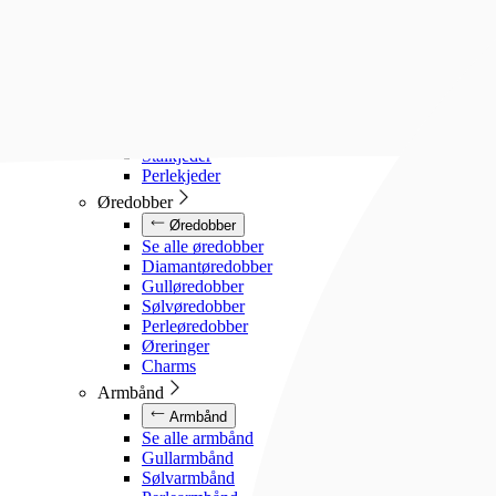
Diamanthalssmykker
Gullhalssmykker
Sølvhalssmykker
Stålhalssmykker
Perlesmykker
Gullkjeder
Sølvkjeder
Stålkjeder
Perlekjeder
Øredobber
Øredobber
Se alle øredobber
Diamantøredobber
Gulløredobber
Sølvøredobber
Perleøredobber
Øreringer
Charms
Armbånd
Armbånd
Se alle armbånd
Gullarmbånd
Sølvarmbånd