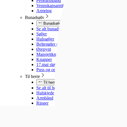
Perlearmbånd
Vennskapsarmbånd
Armring
Bunadsølv
Bunadsølv
Se alt bunadsølv
Søljer
Halssøljer
Beltestøler og belter
Ørepynt
Mansjettknapper
Knapper
17.mai sløyfe
Puss og oppbevaring
Til herre
Til herre
Se alt til herre
Halskjede
Armbånd
Ringer
Slipsnåler
Til barn
Til barn
Se alt til barn