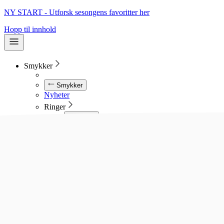
NY START - Utforsk sesongens favoritter her
Hopp til innhold
Smykker
Smykker
Nyheter
Ringer
Ringer
Se alle ringer
Diamantringer
Gullringer
Gifteringer
Forlovelsesringer
Allianseringer
Sølvringer
Stålringer
Kjeder
Kjeder
Se alle kjeder