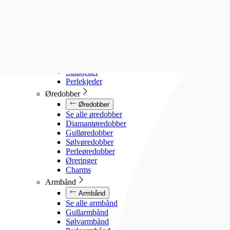
Diamanthalssmykker
Gullhalssmykker
Sølvhalssmykker
Stålhalssmykker
Perlesmykker
Gullkjeder
Sølvkjeder
Stålkjeder
Perlekjeder
Øredobber
Øredobber
Se alle øredobber
Diamantøredobber
Gulløredobber
Sølvøredobber
Perleøredobber
Øreringer
Charms
Armbånd
Armbånd
Se alle armbånd
Gullarmbånd
Sølvarmbånd