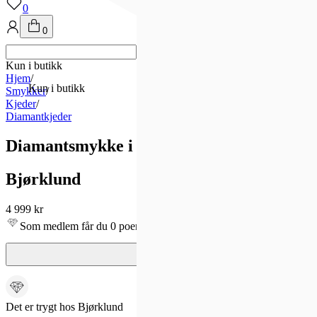
0
0
Kun i butikk
Hjem
/
Kun i butikk
Smykker
/
Kjeder
/
Diamantkjeder
Diamantsmykke i 375 hvitt gull 0,16 ct
Bjørklund
4 999 kr
Som medlem får du 0 poeng - og fri frakt!
Det er trygt hos Bjørklund