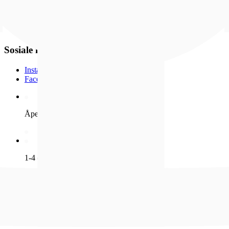
Klokker
Gavetips
Kundeavis
Inspirasjon
Sosiale medier
Instagram
Facebook
Åpent kjøp i 100 dager
1-4 dagers leveringstid
Fri frakt over 500,- for Lykkesmedlemmer