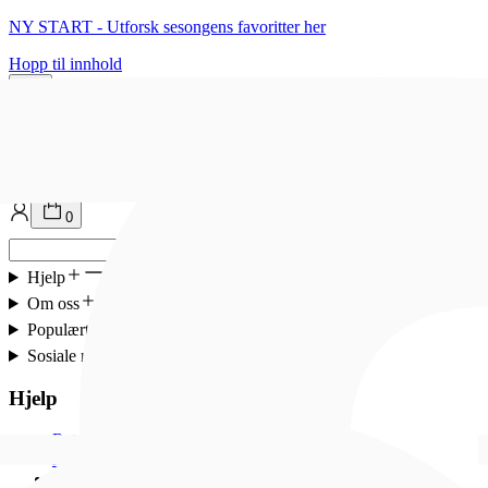
NY START - Utforsk sesongens favoritter her
Hopp til innhold
0
0
Hjelp
Om oss
Populært
Sosiale medier
Hjelp
Retur og bytte
Åpent kjøp og bytterett
Frakt og levering