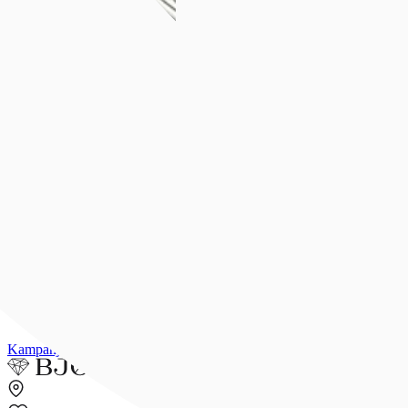
Forlovelse & bryllup
Forlovelse & bryllup
Se alt
Forlovelsesringer
Allianseringer
Gifteringer
Morgengave
Smykker til bruden
Bryllupsunivers
Konfirmasjon
Konfirmasjon
Se alle konfirmasjonsgaver
Konfirmasjonsgave til henne
Konfirmasjonsgave til han
Dåpsgave
Gjør gaven personlig
Inspirasjon
Merker
Outlet
Kampanjer
Kundeavis
Min side
Merker
Inspirasjon
Finn butikk
Kundeser