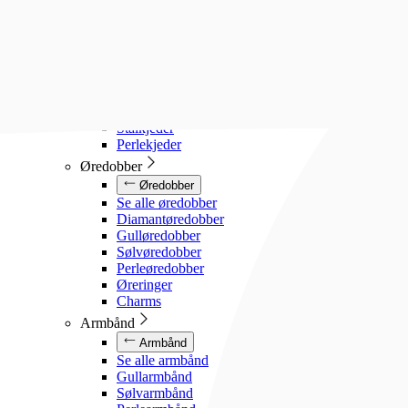
Diamanthalssmykker
Gullhalssmykker
Sølvhalssmykker
Stålhalssmykker
Perlesmykker
Gullkjeder
Sølvkjeder
Stålkjeder
Perlekjeder
Øredobber
Øredobber
Se alle øredobber
Diamantøredobber
Gulløredobber
Sølvøredobber
Perleøredobber
Øreringer
Charms
Armbånd
Armbånd
Se alle armbånd
Gullarmbånd
Sølvarmbånd