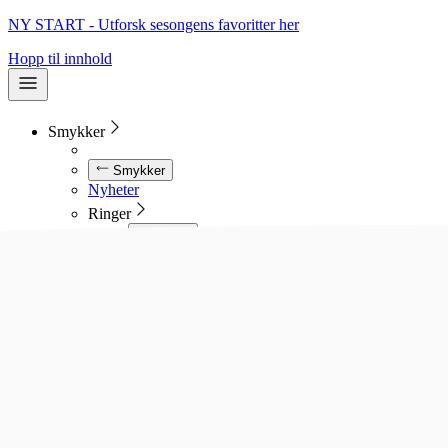
NY START - Utforsk sesongens favoritter her
Hopp til innhold
Smykker
Smykker
Nyheter
Ringer
Ringer
Se alle ringer
Diamantringer
Gullringer
Gifteringer
Forlovelsesringer
Allianseringer
Sølvringer
Stålringer
Kjeder
Kjeder
Se alle kjeder