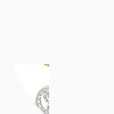
Luminox
Mockberg
Nixon
Seiko
Annet
Annet
Se alt under annet
Søsterur
Lommeur
Vekkerklokker
Se alle klokker
Anledninger
Anledninger
Gavetips
Gavetips
Se alle gavetips
Gavetips til henne
Gavetips til han
Gavetips til barn
Morsdag
Farsdag
Gjør gaven personlig