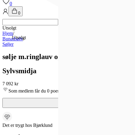
0
0
Utsolgt
Hjem
/
Utsolgt
Bunadsølv
/
Søljer
sølje m.ringlauv og hj.filigr.
Sylvsmidja
7 092 kr
Som medlem får du 0 poeng - og fri frakt!
Det er trygt hos Bjørklund