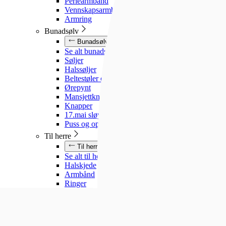
Perlearmbånd
Vennskapsarmbånd
Armring
Bunadsølv
Bunadsølv
Se alt bunadsølv
Søljer
Halssøljer
Beltestøler og belter
Ørepynt
Mansjettknapper
Knapper
17.mai sløyfe
Puss og oppbevaring
Til herre
Til herre
Se alt til herre
Halskjede
Armbånd
Ringer
Slipsnåler
Til barn
Til barn
Se alt til barn