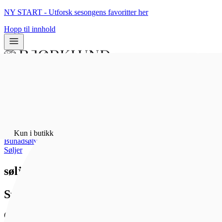
NY START - Utforsk sesongens favoritter her
Hopp til innhold
0
0
Kun i butikk
Hjem
/
Kun i butikk
Bunadsølv
/
Søljer
sølje m.ringlauv og hj.filigr.
Sylvsmidja
6 908 kr