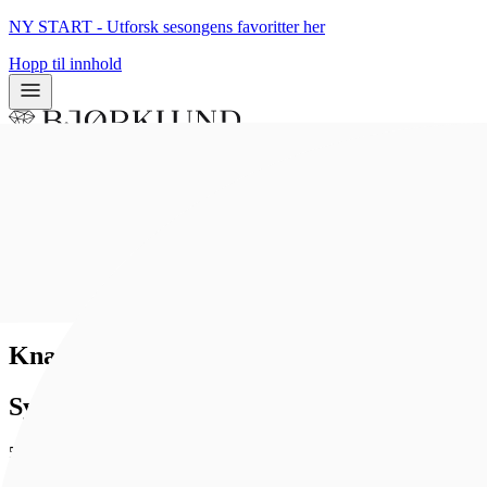
NY START - Utforsk sesongens favoritter her
Hopp til innhold
0
0
Hjem
/
Bunadsølv
/
Knapper
Knapp Troms i 830 oksidert sølv 19 mm
Sylvsmidja
504 kr
Som medlem får du 0 poeng - og fri frakt!