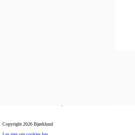
Inspirasjon
Sosiale medier
Instagram
Facebook
Åpent kjøp i 100 dager
1-4 dagers leveringstid
Fri frakt over 500,- for Lykkesmedlemmer
Copyright 2026 Bjørklund
Les mer om cookies her