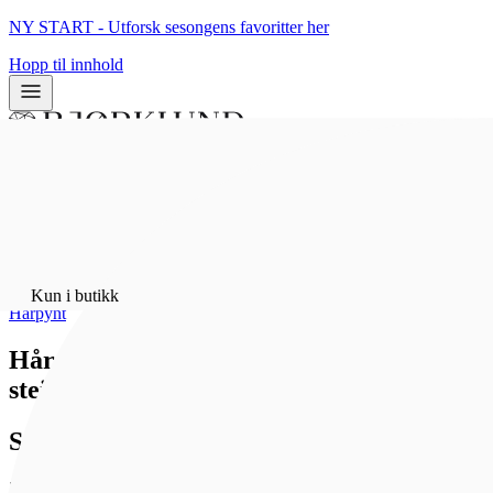
NY START - Utforsk sesongens favoritter her
Hopp til innhold
0
0
Hjem
/
Bunadsølv
/
Kun i butikk
Hårpynt
Hårspenne stort hjartefiligran med grøn
stein, kvit
Sylvsmidja
2 226 kr