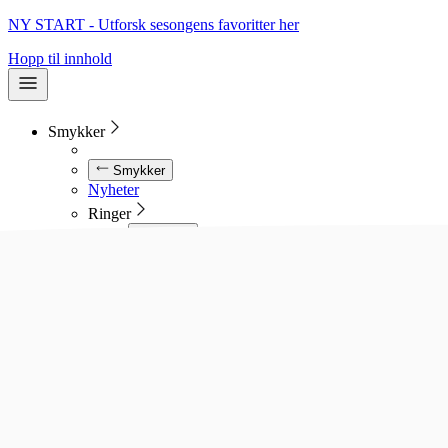
NY START - Utforsk sesongens favoritter her
Hopp til innhold
Smykker
Smykker
Nyheter
Ringer
Ringer
Se alle ringer
Diamantringer
Gullringer
Gifteringer
Forlovelsesringer
Allianseringer
Sølvringer
Stålringer
Kjeder
Kjeder
Se alle kjeder