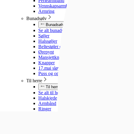
Perlearmbånd
Vennskapsarmbånd
Armring
Bunadsølv
Bunadsølv
Se alt bunadsølv
Søljer
Halssøljer
Beltestøler og belter
Ørepynt
Mansjettknapper
Knapper
17.mai sløyfe
Puss og oppbevaring
Til herre
Til herre
Se alt til herre
Halskjede
Armbånd
Ringer
Slipsnåler
Til barn
Til barn
Se alt til barn