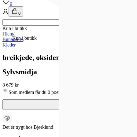
0
0
Kun i butikk
Hjem
/
Kun i butikk
Bunadsølv
/
Kjeder
breikjede, oksidert pr. m.
Sylvsmidja
8 679 kr
Som medlem får du 0 poeng - og fri frakt!
Det er trygt hos Bjørklund