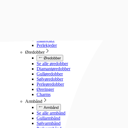
Diamanthalssmykker
Gullhalssmykker
Sølvhalssmykker
Stålhalssmykker
Perlesmykker
Gullkjeder
Sølvkjeder
Stålkjeder
Perlekjeder
Øredobber
Øredobber
Se alle øredobber
Diamantøredobber
Gulløredobber
Sølvøredobber
Perleøredobber
Øreringer
Charms
Armbånd
Armbånd
Se alle armbånd
Gullarmbånd
Sølvarmbånd