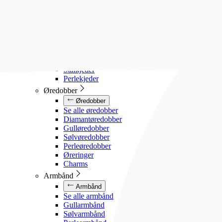
Diamanthalssmykker
Gullhalssmykker
Sølvhalssmykker
Stålhalssmykker
Perlesmykker
Gullkjeder
Sølvkjeder
Stålkjeder
Perlekjeder
Øredobber
Øredobber
Se alle øredobber
Diamantøredobber
Gulløredobber
Sølvøredobber
Perleøredobber
Øreringer
Charms
Armbånd
Armbånd
Se alle armbånd
Gullarmbånd
Sølvarmbånd