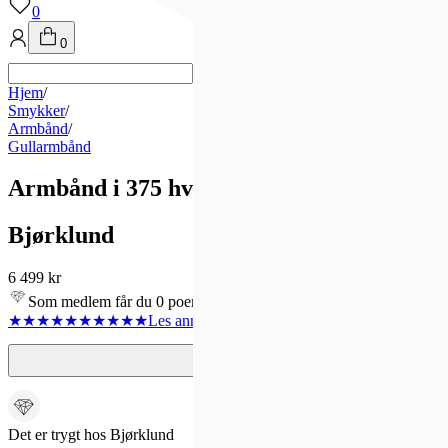
0
0
Hjem
/
Smykker
/
Armbånd
/
Gullarmbånd
Armbånd i 375 hvitt gull
Bjørklund
6 499 kr
Som medlem får du 0 poeng - og fri frakt!
★★★★★
★★★★★
Les anmeldelse
1
Det er trygt hos Bjørklund