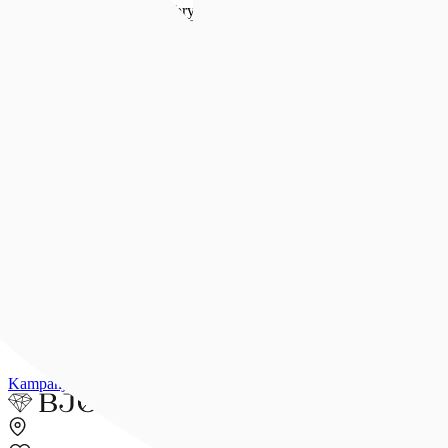
Forlovelse & bryllup
Forlovelse & bryllup
Se alt
Forlovelsesringer
Allianseringer
Gifteringer
Morgengave
Smykker til bruden
Bryllupsunivers
Konfirmasjon
Konfirmasjon
Se alle konfirmasjonsgaver
Konfirmasjonsgave til henne
Konfirmasjonsgave til han
Dåpsgave
Gjør gaven personlig
Inspirasjon
Merker
Outlet
Kampanjer
Kundeavis
Min side
Merker
Inspirasjon
Finn butikk
Kundeser