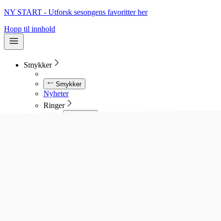
NY START - Utforsk sesongens favoritter her
Hopp til innhold
Smykker
Smykker
Nyheter
Ringer
Ringer
Se alle ringer
Diamantringer
Gullringer
Gifteringer
Forlovelsesringer
Allianseringer
Sølvringer
Stålringer
Kjeder
Kjeder
Se alle kjeder