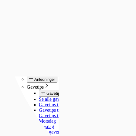
Luminox
Mockberg
Nixon
Seiko
Annet
Annet
Se alt under annet
Søsterur
Lommeur
Vekkerklokker
Se alle klokker
Anledninger
Anledninger
Gavetips
Gavetips
Se alle gavetips
Gavetips til henne
Gavetips til han
Gavetips til barn
Morsdag
Farsdag
Gjør gaven personlig