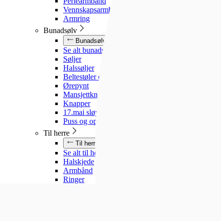
Perlearmbånd
Vennskapsarmbånd
Armring
Bunadsølv
Bunadsølv
Se alt bunadsølv
Søljer
Halssøljer
Beltestøler og belter
Ørepynt
Mansjettknapper
Knapper
17.mai sløyfe
Puss og oppbevaring
Til herre
Til herre
Se alt til herre
Halskjede
Armbånd
Ringer
Slipsnåler
Til barn
Til barn
Se alt til barn