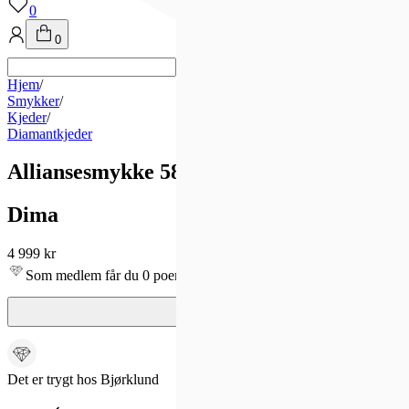
0
0
Hjem
/
Smykker
/
Kjeder
/
Diamantkjeder
Alliansesmykke 585 hvitt gull 0,05 ct
Dima
4 999 kr
Som medlem får du 0 poeng - og fri frakt!
Det er trygt hos Bjørklund