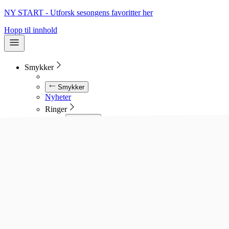
NY START - Utforsk sesongens favoritter her
Hopp til innhold
Smykker
Smykker
Nyheter
Ringer
Ringer
Se alle ringer
Diamantringer
Gullringer
Gifteringer
Forlovelsesringer
Allianseringer
Sølvringer
Stålringer
Kjeder
Kjeder
Se alle kjeder