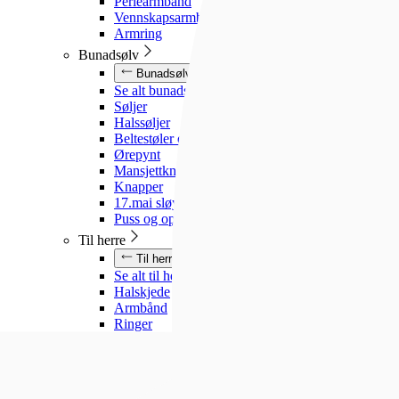
Perlearmbånd
Vennskapsarmbånd
Armring
Bunadsølv
Bunadsølv
Se alt bunadsølv
Søljer
Halssøljer
Beltestøler og belter
Ørepynt
Mansjettknapper
Knapper
17.mai sløyfe
Puss og oppbevaring
Til herre
Til herre
Se alt til herre
Halskjede
Armbånd
Ringer
Slipsnåler
Til barn
Til barn
Se alt til barn