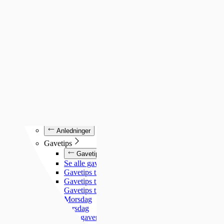
Luminox
Mockberg
Nixon
Seiko
Annet
Annet
Se alt under annet
Søsterur
Lommeur
Vekkerklokker
Se alle klokker
Anledninger
Anledninger
Gavetips
Gavetips
Se alle gavetips
Gavetips til henne
Gavetips til han
Gavetips til barn
Morsdag
Farsdag
Gjør gaven personlig