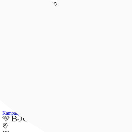
Forlovelse & bryllup
Forlovelse & bryllup
Se alt
Forlovelsesringer
Allianseringer
Gifteringer
Morgengave
Smykker til bruden
Bryllupsunivers
Konfirmasjon
Konfirmasjon
Se alle konfirmasjonsgaver
Konfirmasjonsgave til henne
Konfirmasjonsgave til han
Dåpsgave
Gjør gaven personlig
Inspirasjon
Merker
Outlet
Kampanjer
Kundeavis
Min side
Merker
Inspirasjon
Finn butikk
Kundeser