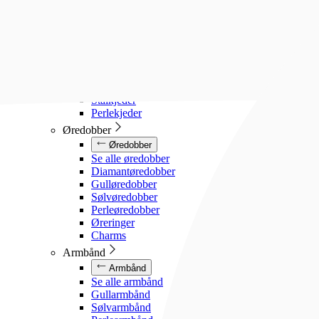
Diamanthalssmykker
Gullhalssmykker
Sølvhalssmykker
Stålhalssmykker
Perlesmykker
Gullkjeder
Sølvkjeder
Stålkjeder
Perlekjeder
Øredobber
Øredobber
Se alle øredobber
Diamantøredobber
Gulløredobber
Sølvøredobber
Perleøredobber
Øreringer
Charms
Armbånd
Armbånd
Se alle armbånd
Gullarmbånd
Sølvarmbånd