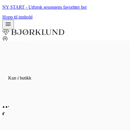
NY START - Utforsk sesongens favoritter her
Hopp til innhold
0
0
Kun i butikk
Hjem
/
Kun i butikk
Smykker
/
Ringer
/
Forlovelsesringer
Helene diamantring i 585 hvitt gull 0,40
ct TW/SI
Dima