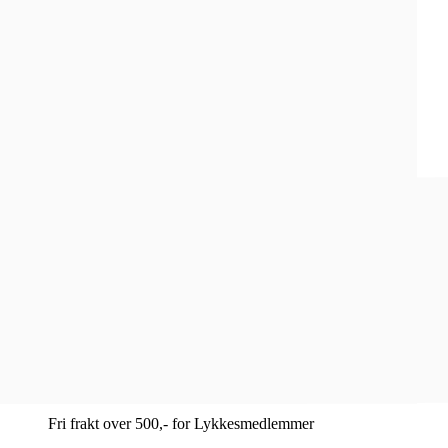
Smykker
Klokker
Gavetips
Kundeavis
Inspirasjon
Sosiale medier
Instagram
Facebook
Åpent kjøp i 100 dager
1-4 dagers leveringstid
Fri frakt over 500,- for Lykkesmedlemmer