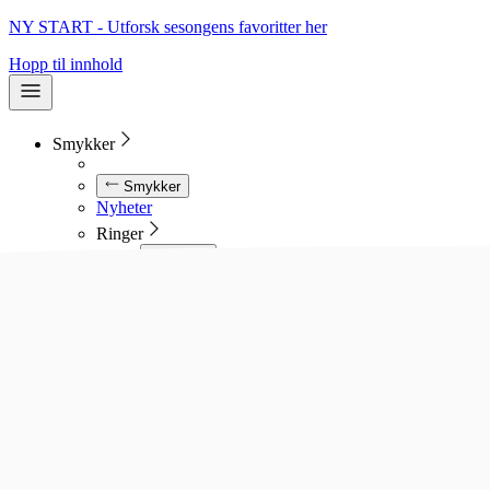
NY START - Utforsk sesongens favoritter her
Hopp til innhold
Smykker
Smykker
Nyheter
Ringer
Ringer
Se alle ringer
Diamantringer
Gullringer
Gifteringer
Forlovelsesringer
Allianseringer
Sølvringer
Stålringer
Kjeder
Kjeder
Se alle kjeder