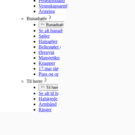
Perlearmbånd
Vennskapsarmbånd
Armring
Bunadsølv
Bunadsølv
Se alt bunadsølv
Søljer
Halssøljer
Beltestøler og belter
Ørepynt
Mansjettknapper
Knapper
17.mai sløyfe
Puss og oppbevaring
Til herre
Til herre
Se alt til herre
Halskjede
Armbånd
Ringer
Slipsnåler
Til barn
Til barn
Se alt til barn