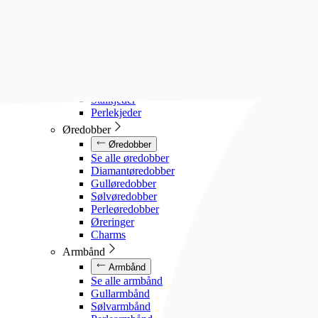
Diamanthalssmykker
Gullhalssmykker
Sølvhalssmykker
Stålhalssmykker
Perlesmykker
Gullkjeder
Sølvkjeder
Stålkjeder
Perlekjeder
Øredobber
Øredobber
Se alle øredobber
Diamantøredobber
Gulløredobber
Sølvøredobber
Perleøredobber
Øreringer
Charms
Armbånd
Armbånd
Se alle armbånd
Gullarmbånd
Sølvarmbånd