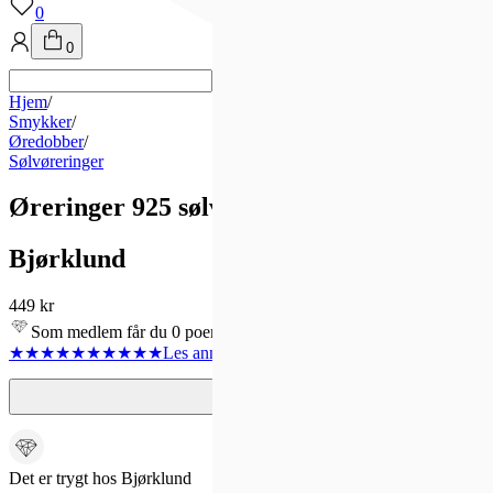
0
0
Hjem
/
Smykker
/
Øredobber
/
Sølvøreringer
Øreringer 925 sølv
Bjørklund
449 kr
Som medlem får du 0 poeng!
★★★★★
★★★★★
Les anmeldelse
1
Det er trygt hos Bjørklund