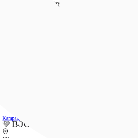
Forlovelse & bryllup
Forlovelse & bryllup
Se alt
Forlovelsesringer
Allianseringer
Gifteringer
Morgengave
Smykker til bruden
Bryllupsunivers
Konfirmasjon
Konfirmasjon
Se alle konfirmasjonsgaver
Konfirmasjonsgave til henne
Konfirmasjonsgave til han
Dåpsgave
Gjør gaven personlig
Inspirasjon
Merker
Outlet
Kampanjer
Kundeavis
Min side
Merker
Inspirasjon
Finn butikk
Kundeser