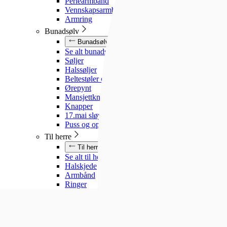
Perlearmbånd
Vennskapsarmbånd
Armring
Bunadsølv
Bunadsølv
Se alt bunadsølv
Søljer
Halssøljer
Beltestøler og belter
Ørepynt
Mansjettknapper
Knapper
17.mai sløyfe
Puss og oppbevaring
Til herre
Til herre
Se alt til herre
Halskjede
Armbånd
Ringer
Slipsnåler
Til barn
Til barn
Se alt til barn