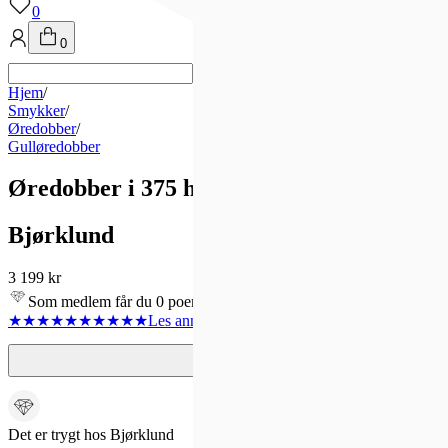
0
0
Hjem
/
Smykker
/
Øredobber
/
Gulløredobber
Øredobber i 375 hvitt gull medium
Bjørklund
3 199 kr
Som medlem får du 0 poeng - og fri frakt!
★★★★★
★★★★★
Les anmeldelse
1
Det er trygt hos Bjørklund