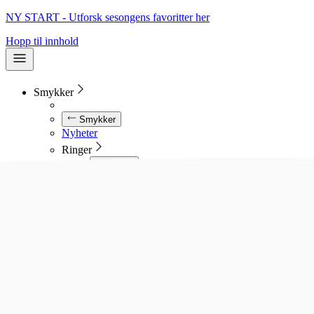
NY START - Utforsk sesongens favoritter her
Hopp til innhold
Smykker
Smykker
Nyheter
Ringer
Ringer
Se alle ringer
Diamantringer
Gullringer
Gifteringer
Forlovelsesringer
Allianseringer
Sølvringer
Stålringer
Kjeder
Kjeder
Se alle kjeder