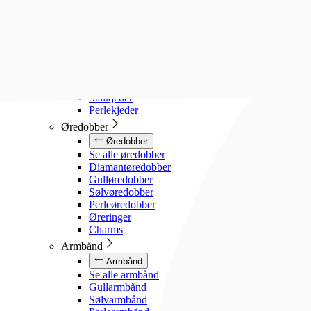
Diamanthalssmykker
Gullhalssmykker
Sølvhalssmykker
Stålhalssmykker
Perlesmykker
Gullkjeder
Sølvkjeder
Stålkjeder
Perlekjeder
Øredobber
Øredobber
Se alle øredobber
Diamantøredobber
Gulløredobber
Sølvøredobber
Perleøredobber
Øreringer
Charms
Armbånd
Armbånd
Se alle armbånd
Gullarmbånd
Sølvarmbånd