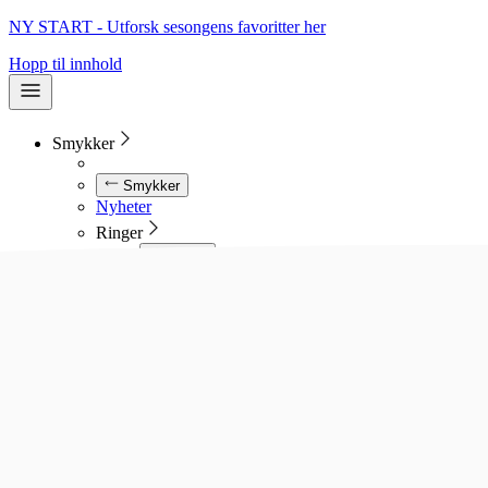
NY START - Utforsk sesongens favoritter her
Hopp til innhold
Smykker
Smykker
Nyheter
Ringer
Ringer
Se alle ringer
Diamantringer
Gullringer
Gifteringer
Forlovelsesringer
Allianseringer
Sølvringer
Stålringer
Kjeder
Kjeder
Se alle kjeder