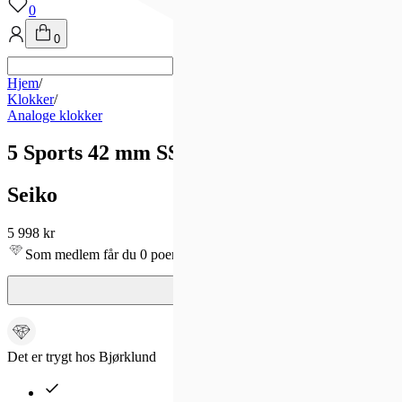
0
0
Hjem
/
Klokker
/
Analoge klokker
5 Sports 42 mm SSK005K1
Seiko
5 998 kr
Som medlem får du 0 poeng - og fri frakt!
Det er trygt hos Bjørklund