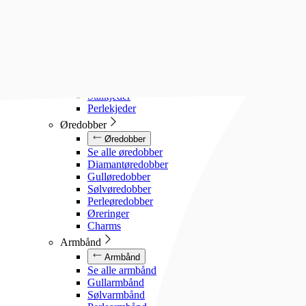
Diamanthalssmykker
Gullhalssmykker
Sølvhalssmykker
Stålhalssmykker
Perlesmykker
Gullkjeder
Sølvkjeder
Stålkjeder
Perlekjeder
Øredobber
Øredobber
Se alle øredobber
Diamantøredobber
Gulløredobber
Sølvøredobber
Perleøredobber
Øreringer
Charms
Armbånd
Armbånd
Se alle armbånd
Gullarmbånd
Sølvarmbånd