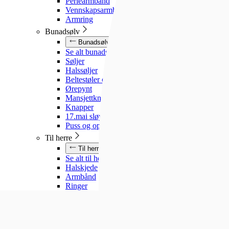
Perlearmbånd
Vennskapsarmbånd
Armring
Bunadsølv
Bunadsølv
Se alt bunadsølv
Søljer
Halssøljer
Beltestøler og belter
Ørepynt
Mansjettknapper
Knapper
17.mai sløyfe
Puss og oppbevaring
Til herre
Til herre
Se alt til herre
Halskjede
Armbånd
Ringer
Slipsnåler
Til barn
Til barn
Se alt til barn