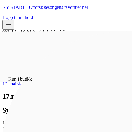
NY START - Utforsk sesongens favoritter her
Hopp til innhold
0
0
Hjem
/
Bunadsølv
/
Kun i butikk
17. mai sløyfer
17.mai-sløyfepin 2i1, kvit
Sylvsmidja
1 200 kr
Som medlem får du 0 poeng - og fri frakt!