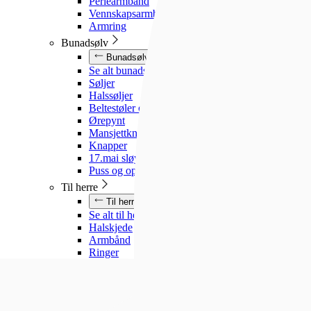
Perlearmbånd
Vennskapsarmbånd
Armring
Bunadsølv
Bunadsølv
Se alt bunadsølv
Søljer
Halssøljer
Beltestøler og belter
Ørepynt
Mansjettknapper
Knapper
17.mai sløyfe
Puss og oppbevaring
Til herre
Til herre
Se alt til herre
Halskjede
Armbånd
Ringer
Slipsnåler
Til barn
Til barn
Se alt til barn