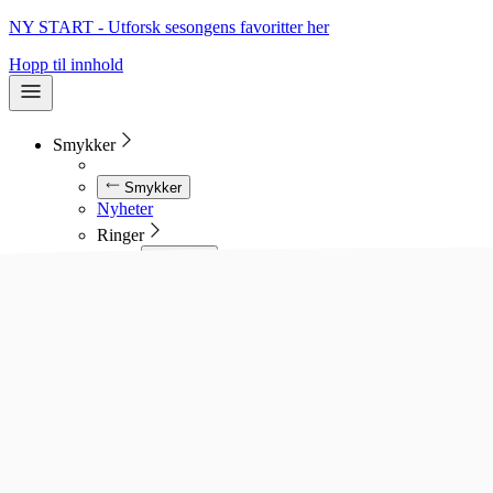
NY START - Utforsk sesongens favoritter her
Hopp til innhold
Smykker
Smykker
Nyheter
Ringer
Ringer
Se alle ringer
Diamantringer
Gullringer
Gifteringer
Forlovelsesringer
Allianseringer
Sølvringer
Stålringer
Kjeder
Kjeder
Se alle kjeder