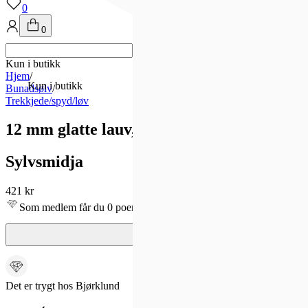
0
0
Kun i butikk
Hjem
/
Kun i butikk
Bunadsølv
/
Trekkjede/spyd/løv
12 mm glatte lauv, hvit, pk a 10 stk
Sylvsmidja
421 kr
Som medlem får du 0 poeng!
Det er trygt hos Bjørklund