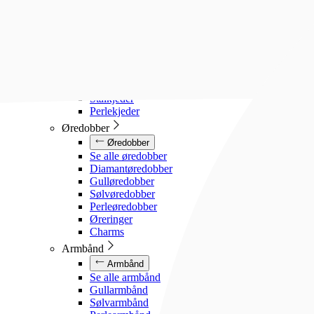
Diamanthalssmykker
Gullhalssmykker
Sølvhalssmykker
Stålhalssmykker
Perlesmykker
Gullkjeder
Sølvkjeder
Stålkjeder
Perlekjeder
Øredobber
Øredobber
Se alle øredobber
Diamantøredobber
Gulløredobber
Sølvøredobber
Perleøredobber
Øreringer
Charms
Armbånd
Armbånd
Se alle armbånd
Gullarmbånd
Sølvarmbånd